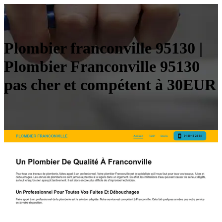
Plombier fran­convil­le 95130 |
Plombier Fran­convil­le 95130
pas cher et compétent à 30EUR